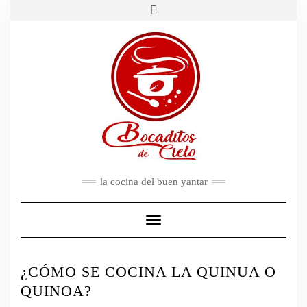
Saltar
al
contenido
FACEBOOK
TWITTER
INSTAGRAM
PINTEREST
CONTACTO
la cocina del buen yantar
Cambiar modo de navegación
¿CÓMO SE COCINA LA QUINUA O
QUINOA?